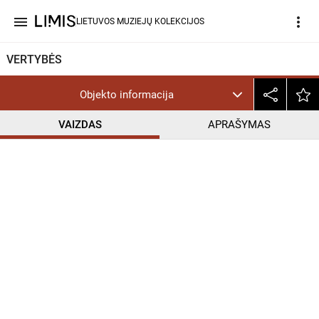
menu
more_vert
LIETUVOS MUZIEJŲ KOLEKCIJOS
VERTYBĖS
Objekto informacija
VAIZDAS
APRAŠYMAS
help_outline
CC BY-NC