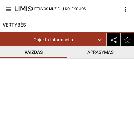
menu
more_vert
LIETUVOS MUZIEJŲ KOLEKCIJOS
VERTYBĖS
Objekto informacija
VAIZDAS
APRAŠYMAS
help_outline
CC BY-NC