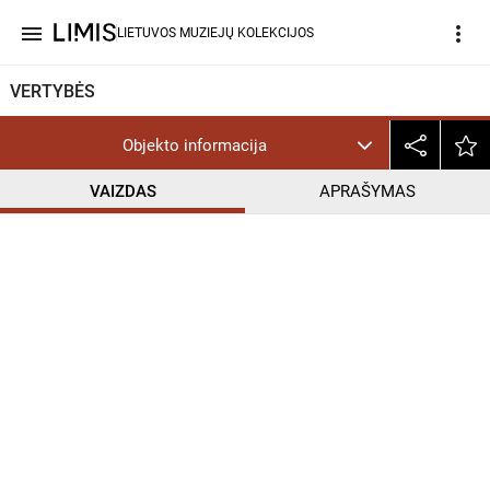
menu
more_vert
LIETUVOS MUZIEJŲ KOLEKCIJOS
VERTYBĖS
Objekto informacija
VAIZDAS
APRAŠYMAS
help_outline
CC BY-NC