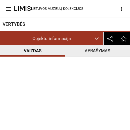
menu
more_vert
LIETUVOS MUZIEJŲ KOLEKCIJOS
VERTYBĖS
Objekto informacija
VAIZDAS
APRAŠYMAS