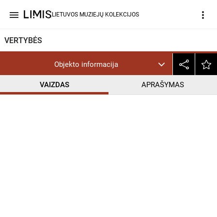
menu
more_vert
LIETUVOS MUZIEJŲ KOLEKCIJOS
VERTYBĖS
Objekto informacija
VAIZDAS
APRAŠYMAS