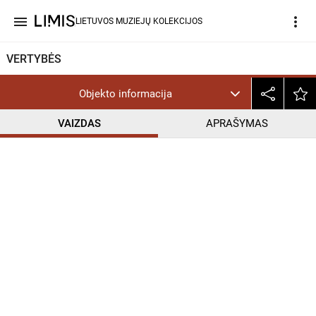
menu
more_vert
LIETUVOS MUZIEJŲ KOLEKCIJOS
VERTYBĖS
Objekto informacija
VAIZDAS
APRAŠYMAS
help_outline
CC BY-NC