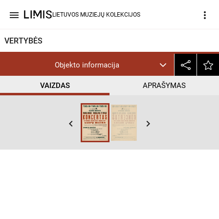
menu
more_vert
LIETUVOS MUZIEJŲ KOLEKCIJOS
VERTYBĖS
Objekto informacija
VAIZDAS
APRAŠYMAS
keyboard_arrow_left
keyboard_arrow_right