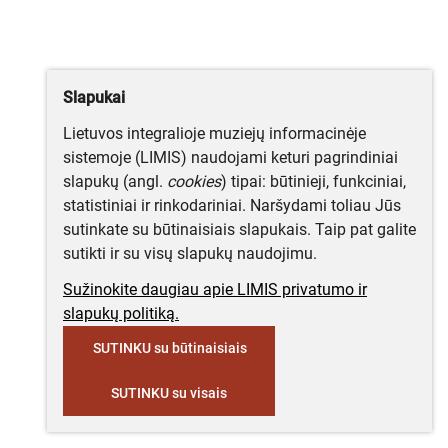
Slapukai
Lietuvos integralioje muziejų informacinėje
sistemoje (LIMIS) naudojami keturi pagrindiniai
slapukų (angl.
cookies
) tipai: būtinieji, funkciniai,
statistiniai ir rinkodariniai. Naršydami toliau Jūs
sutinkate su būtinaisiais slapukais. Taip pat galite
sutikti ir su visų slapukų naudojimu.
Sužinokite daugiau apie LIMIS privatumo ir
slapukų politiką.
SUTINKU su būtinaisiais
SUTINKU su visais