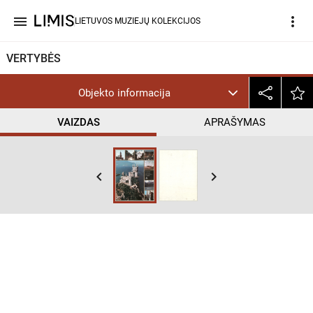
menu
more_vert
LIETUVOS MUZIEJŲ KOLEKCIJOS
VERTYBĖS
Objekto informacija
VAIZDAS
APRAŠYMAS
keyboard_arrow_left
keyboard_arrow_right