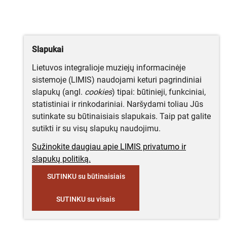
Slapukai
Lietuvos integralioje muziejų informacinėje
sistemoje (LIMIS) naudojami keturi pagrindiniai
slapukų (angl.
cookies
) tipai: būtinieji, funkciniai,
statistiniai ir rinkodariniai. Naršydami toliau Jūs
sutinkate su būtinaisiais slapukais. Taip pat galite
sutikti ir su visų slapukų naudojimu.
Sužinokite daugiau apie LIMIS privatumo ir
slapukų politiką.
SUTINKU su būtinaisiais
SUTINKU su visais