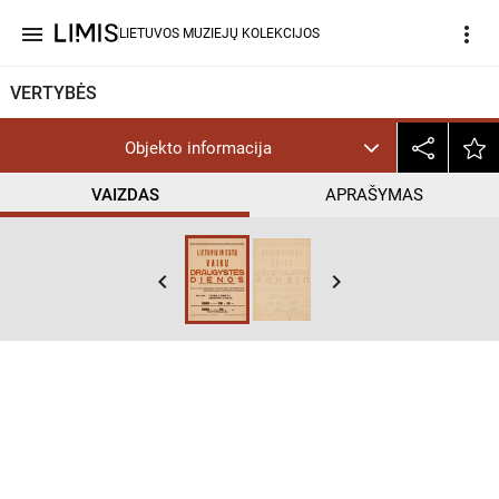
menu
more_vert
LIETUVOS MUZIEJŲ KOLEKCIJOS
VERTYBĖS
Objekto informacija
VAIZDAS
APRAŠYMAS
keyboard_arrow_left
keyboard_arrow_right