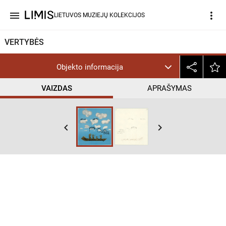
menu
more_vert
LIETUVOS MUZIEJŲ KOLEKCIJOS
VERTYBĖS
Objekto informacija
VAIZDAS
APRAŠYMAS
keyboard_arrow_left
keyboard_arrow_right