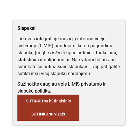
Slapukai
Lietuvos integralioje muziejų informacinėje
sistemoje (LIMIS) naudojami keturi pagrindiniai
slapukų (angl.
cookies
) tipai: būtinieji, funkciniai,
statistiniai ir rinkodariniai. Naršydami toliau Jūs
sutinkate su būtinaisiais slapukais. Taip pat galite
sutikti ir su visų slapukų naudojimu.
Sužinokite daugiau apie LIMIS privatumo ir
slapukų politiką.
SUTINKU su būtinaisiais
SUTINKU su visais