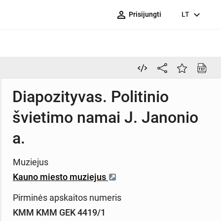
person_outline
expand_more
Prisijungti
LT
Diapozityvas. Politinio
švietimo namai J. Janonio
a.
Muziejus
Kauno miesto muziejus
Pirminės apskaitos numeris
KMM KMM GEK 4419/1