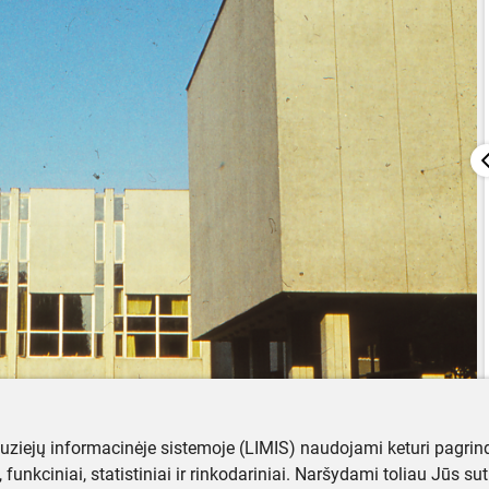
muziejų informacinėje sistemoje (LIMIS) naudojami keturi pagrind
ji, funkciniai, statistiniai ir rinkodariniai. Naršydami toliau Jūs s