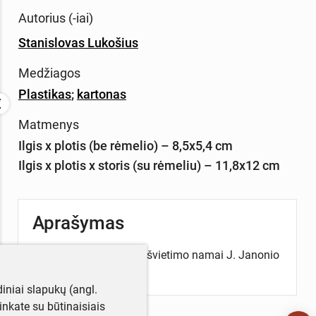
Autorius (-iai)
Stanislovas Lukošius
Medžiagos
Plastikas
;
kartonas
Matmenys
Ilgis x plotis (be rėmelio) – 8,5x5,4 cm
Ilgis x plotis x storis (su rėmeliu) – 11,8x12 cm
Aprašymas
Diapozityvas. Politinio švietimo namai J. Janonio
a.
iniai slapukų (angl.
utinkate su būtinaisiais