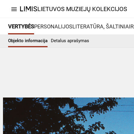
LIETUVOS MUZIEJŲ KOLEKCIJOS
menu
VERTYBĖS
PERSONALIJOS
LITERATŪRA, ŠALTINIAI
R
Objekto informacija
Detalus aprašymas