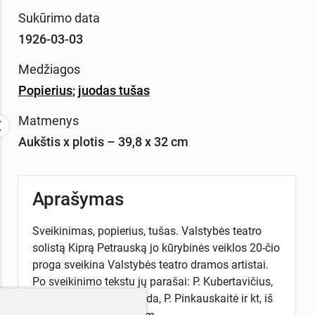
Sukūrimo data
1926-03-03
Medžiagos
Popierius
;
juodas tušas
Matmenys
Aukštis x plotis – 39,8 x 32 cm
Aprašymas
Sveikinimas, popierius, tušas. Valstybės teatro
solistą Kiprą Petrauską jo kūrybinės veiklos 20-čio
proga sveikina Valstybės teatro dramos artistai.
Po sveikinimo tekstu jų parašai: P. Kubertavičius,
A. Vainiūnaitė, J. Vizgirda, P. Pinkauskaitė ir kt, iš