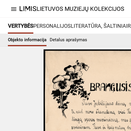
LIETUVOS MUZIEJŲ KOLEKCIJOS
menu
VERTYBĖS
PERSONALIJOS
LITERATŪRA, ŠALTINIAI
R
Objekto informacija
Detalus aprašymas