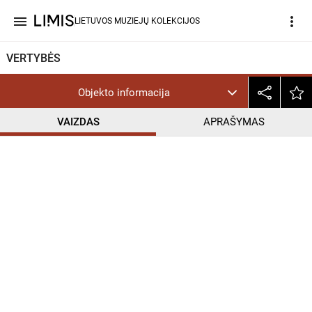
menu
more_vert
LIETUVOS MUZIEJŲ KOLEKCIJOS
VERTYBĖS
Objekto informacija
VAIZDAS
APRAŠYMAS