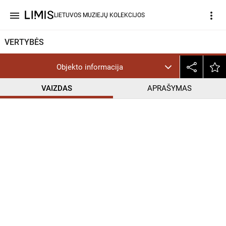
menu
more_vert
LIETUVOS MUZIEJŲ KOLEKCIJOS
VERTYBĖS
Objekto informacija
VAIZDAS
APRAŠYMAS