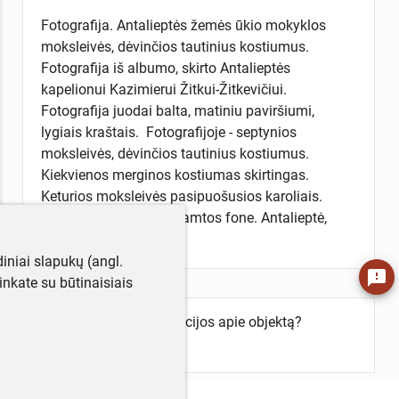
Fotografija. Antalieptės žemės ūkio mokyklos
moksleivės, dėvinčios tautinius kostiumus.
Fotografija iš albumo, skirto Antalieptės
kapelionui Kazimierui Žitkui-Žitkevičiui.
Fotografija juodai balta, matiniu paviršiumi,
lygiais kraštais. Fotografijoje - septynios
moksleivės, dėvinčios tautinius kostiumus.
Kiekvienos merginos kostiumas skirtingas.
Keturios moksleivės pasipuošusios karoliais.
Nusifotografavusios gamtos fone. Antalieptė,
Zarasų raj.
iniai slapukų (angl.
feedback
utinkate su būtinaisiais
Turite daugiau informacijos apie objektą?
Parašykite mums!