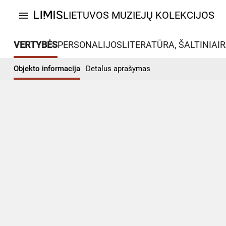
LIETUVOS MUZIEJŲ KOLEKCIJOS
menu
VERTYBĖS
PERSONALIJOS
LITERATŪRA, ŠALTINIAI
R
Objekto informacija
Detalus aprašymas