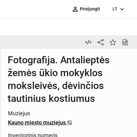
person_outline
expand_more
Prisijungti
LT
Fotografija. Antalieptės
žemės ūkio mokyklos
moksleivės, dėvinčios
tautinius kostiumus
Muziejus
Kauno miesto muziejus
Inventorinis numeris