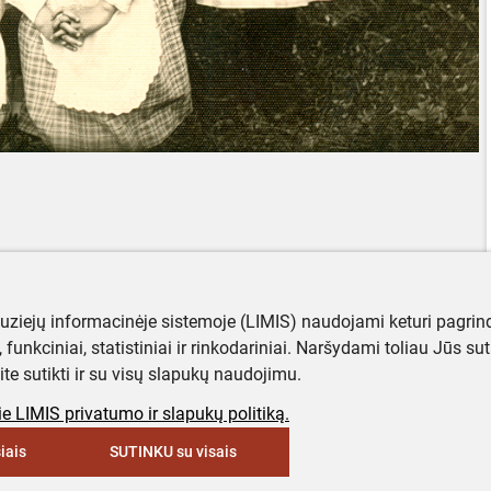
muziejų informacinėje sistemoje (LIMIS) naudojami keturi pagrind
ji, funkciniai, statistiniai ir rinkodariniai. Naršydami toliau Jūs s
ite sutikti ir su visų slapukų naudojimu.
e LIMIS privatumo ir slapukų politiką.
iais
SUTINKU su visais
keyboard_arrow_up