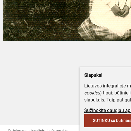
Slapukai
Lietuvos integralioje 
cookies
) tipai: būtinie
slapukais. Taip pat gal
Sužinokite daugiau api
SUTINKU su būtinais
© Lietuvos nacionalinis dailės muziejus