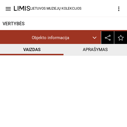
menu
more_vert
LIETUVOS MUZIEJŲ KOLEKCIJOS
VERTYBĖS
Objekto informacija
VAIZDAS
APRAŠYMAS