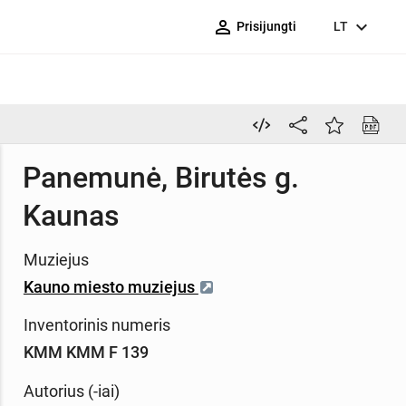
person_outline
expand_more
Prisijungti
LT
Panemunė, Birutės g.
Kaunas
Muziejus
Kauno miesto muziejus
Inventorinis numeris
KMM KMM F 139
Autorius (-iai)