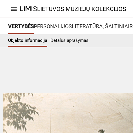
LIETUVOS MUZIEJŲ KOLEKCIJOS
menu
VERTYBĖS
PERSONALIJOS
LITERATŪRA, ŠALTINIAI
R
Objekto informacija
Detalus aprašymas