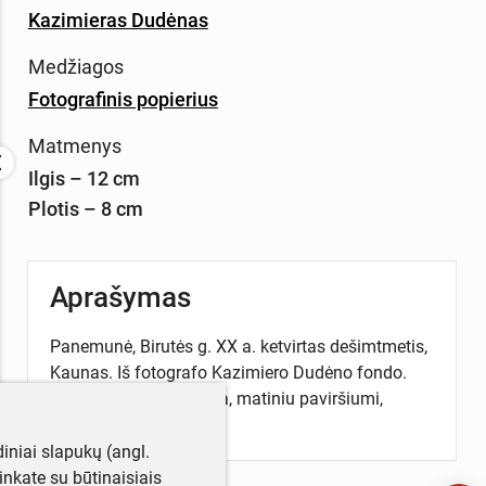
Kazimieras Dudėnas
Medžiagos
Fotografinis popierius
Matmenys
Ilgis – 12 cm
Plotis – 8 cm
Aprašymas
Panemunė, Birutės g. XX a. ketvirtas dešimtmetis,
Kaunas. Iš fotografo Kazimiero Dudėno fondo.
Fotografija juodai balta, matiniu paviršiumi,
lygiais kraštais.
iniai slapukų (angl.
utinkate su būtinaisiais