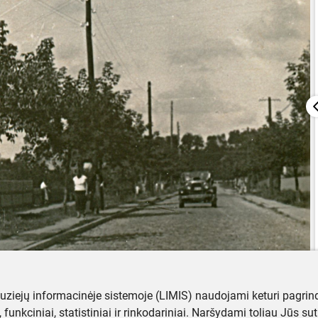
muziejų informacinėje sistemoje (LIMIS) naudojami keturi pagrind
ji, funkciniai, statistiniai ir rinkodariniai. Naršydami toliau Jūs s