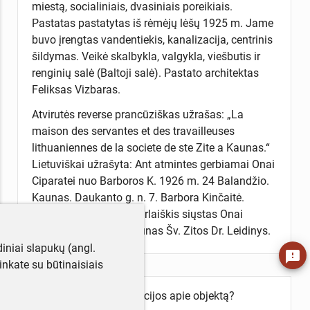
miestą, socialiniais, dvasiniais poreikiais.
Pastatas pastatytas iš rėmėjų lėšų 1925 m. Jame
buvo įrengtas vandentiekis, kanalizacija, centrinis
šildymas. Veikė skalbykla, valgykla, viešbutis ir
renginių salė (Baltoji salė). Pastato architektas
Feliksas Vizbaras.
Atvirutės reverse prancūziškas užrašas: „La
maison des servantes et des travailleuses
lithuaniennes de la societe de ste Zite a Kaunas.“
Lietuviškai užrašyta: Ant atmintes gerbiamai Onai
Ciparatei nuo Barboros K. 1926 m. 24 Balandžio.
Kaunas. Daukanto g. n. 7. Barbora Kinčaitė.
Barboros Kinčaitės atvirlaiškis siųstas Onai
Ciparatei. 3598 99, Kaunas Šv. Zitos Dr. Leidinys.
iniai slapukų (angl.
feedback
utinkate su būtinaisiais
Turite daugiau informacijos apie objektą?