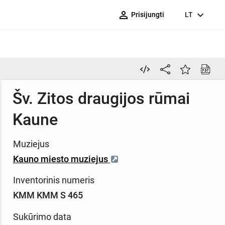
person_outline
expand_more
Prisijungti
LT
Šv. Zitos draugijos rūmai
Kaune
Muziejus
Kauno miesto muziejus
Inventorinis numeris
KMM KMM S 465
Sukūrimo data