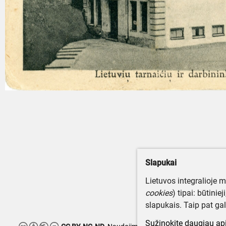
Slapukai
Lietuvos integralioje 
cookies
) tipai: būtinie
slapukais. Taip pat gal
Sužinokite daugiau api