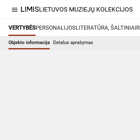
LIETUVOS MUZIEJŲ KOLEKCIJOS
menu
VERTYBĖS
PERSONALIJOS
LITERATŪRA, ŠALTINIAI
R
Objekto informacija
Detalus aprašymas