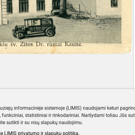
muziejų informacinėje sistemoje (LIMIS) naudojami keturi pagrind
ji, funkciniai, statistiniai ir rinkodariniai. Naršydami toliau Jūs s
ite sutikti ir su visų slapukų naudojimu.
e LIMIS privatumo ir slapukų politiką.