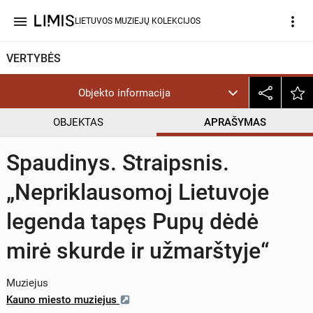
menu
more_vert
LIETUVOS MUZIEJŲ KOLEKCIJOS
VERTYBĖS
Objekto informacija
OBJEKTAS
APRAŠYMAS
Spaudinys. Straipsnis.
„Nepriklausomoj Lietuvoje
legenda tapęs Pupų dėdė
mirė skurde ir užmarštyje“
Muziejus
Kauno miesto muziejus