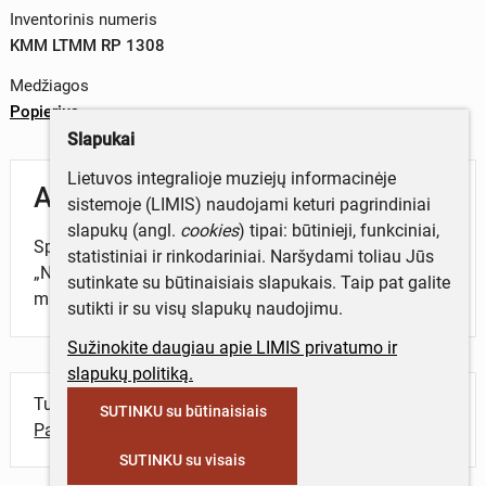
Inventorinis numeris
KMM LTMM RP 1308
Medžiagos
Popierius
Slapukai
Lietuvos integralioje muziejų informacinėje
Aprašymas
sistemoje (LIMIS) naudojami keturi pagrindiniai
slapukų (angl.
cookies
) tipai: būtinieji, funkciniai,
Spaudinys. Straipsnis. R. Celenevičius.
statistiniai ir rinkodariniai. Naršydami toliau Jūs
„Nepriklausomoj Lietuvoje legenda tapęs Pupų dėdė
sutinkate su būtinaisiais slapukais. Taip pat galite
mirė skurde ir užmarštyje“.
sutikti ir su visų slapukų naudojimu.
Sužinokite daugiau apie LIMIS privatumo ir
slapukų politiką.
Turite daugiau informacijos apie objektą?
SUTINKU su būtinaisiais
Parašykite mums!
SUTINKU su visais