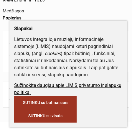
Medžiagos
Popierius
Slapukai
Lietuvos integralioje muziejų informacinėje
Aprašymas
sistemoje (LIMIS) naudojami keturi pagrindiniai
slapukų (angl.
cookies
) tipai: būtinieji, funkciniai,
Spaudinys. Bukletas. Pažaislio muzikos festivalis
statistiniai ir rinkodariniai. Naršydami toliau Jūs
1997 m. birželis - rugpjūtis.
sutinkate su būtinaisiais slapukais. Taip pat galite
sutikti ir su visų slapukų naudojimu.
Sužinokite daugiau apie LIMIS privatumo ir slapukų
Turite daugiau informacijos apie objektą?
politiką.
Parašykite mums!
SUTINKU su būtinaisiais
SUTINKU su visais