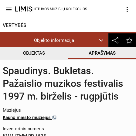
menu
more_vert
LIETUVOS MUZIEJŲ KOLEKCIJOS
VERTYBĖS
Objekto informacija
OBJEKTAS
APRAŠYMAS
Spaudinys. Bukletas.
Pažaislio muzikos festivalis
1997 m. birželis - rugpjūtis
Muziejus
Kauno miesto muziejus
Inventorinis numeris
KMM LTMM RP 1525