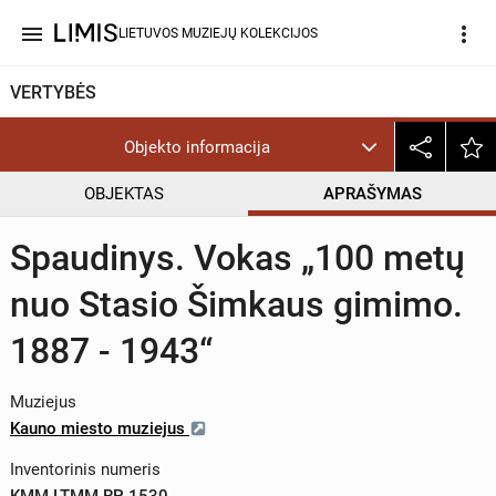
menu
more_vert
LIETUVOS MUZIEJŲ KOLEKCIJOS
VERTYBĖS
Objekto informacija
OBJEKTAS
APRAŠYMAS
Spaudinys. Vokas „100 metų
nuo Stasio Šimkaus gimimo.
1887 - 1943“
Muziejus
Kauno miesto muziejus
Inventorinis numeris
KMM LTMM RP 1530