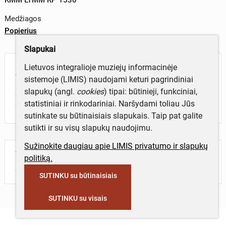
Medžiagos
Popierius
Slapukai
Lietuvos integralioje muziejų informacinėje
Aprašymas
sistemoje (LIMIS) naudojami keturi pagrindiniai
slapukų (angl.
cookies
) tipai: būtinieji, funkciniai,
Spaudinys. Vokas „100 metų nuo Stasio Šimkaus
statistiniai ir rinkodariniai. Naršydami toliau Jūs
gimimo. 1887 - 1943“.
sutinkate su būtinaisiais slapukais. Taip pat galite
sutikti ir su visų slapukų naudojimu.
Sužinokite daugiau apie LIMIS privatumo ir slapukų
Turite daugiau informacijos apie objektą?
politiką.
Parašykite mums!
SUTINKU su būtinaisiais
SUTINKU su visais