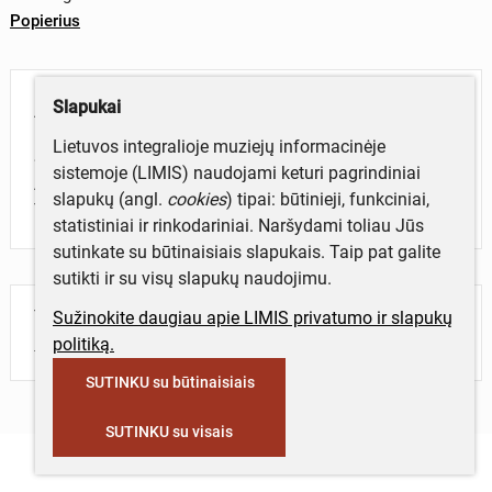
Popierius
Aprašymas
Slapukai
Lietuvos integralioje muziejų informacinėje
Spaudinys. Laikraštis „Klaipėda“ 1997 03 05. A.
sistemoje (LIMIS) naudojami keturi pagrindiniai
Aksomaitytė. Straipsnis, skirtas Vytautui
slapukų (angl.
cookies
) tipai: būtinieji, funkciniai,
Tetenskui. „Nuoširdus ačiū Klaipėdai“.
statistiniai ir rinkodariniai. Naršydami toliau Jūs
sutinkate su būtinaisiais slapukais. Taip pat galite
sutikti ir su visų slapukų naudojimu.
Turite daugiau informacijos apie objektą?
Sužinokite daugiau apie LIMIS privatumo ir slapukų
Parašykite mums!
politiką.
SUTINKU su būtinaisiais
SUTINKU su visais