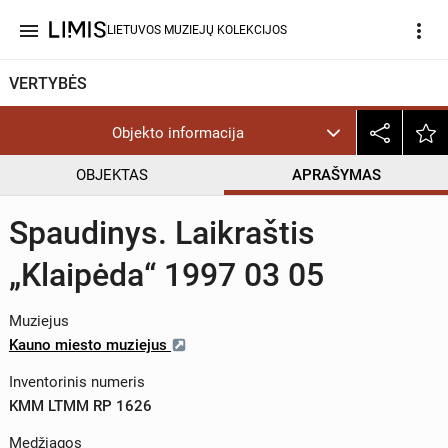
menu
more_vert
LIETUVOS MUZIEJŲ KOLEKCIJOS
VERTYBĖS
Objekto informacija
OBJEKTAS
APRAŠYMAS
Spaudinys. Laikraštis
„Klaipėda“ 1997 03 05
Muziejus
Kauno miesto muziejus
Inventorinis numeris
KMM LTMM RP 1626
Medžiagos