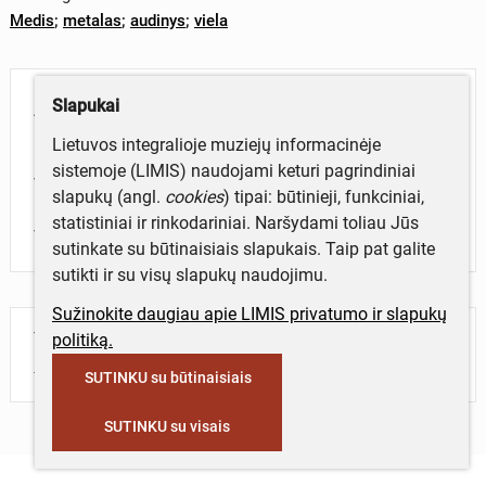
Medis
;
metalas
;
audinys
;
viela
Aprašymas
Slapukai
Lietuvos integralioje muziejų informacinėje
Buities daiktas scenos dekoracija. Dirbtinių gėlių
sistemoje (LIMIS) naudojami keturi pagrindiniai
vainikėlis su spalvotais kaspinais ant medinio
slapukų (angl.
cookies
) tipai: būtinieji, funkciniai,
raudono koto. Iš dviejų dalių su viršūnėle. Vainikėlyje
statistiniai ir rinkodariniai. Naršydami toliau Jūs
varpelis: LTMM GEK 1304 MI 805.
sutinkate su būtinaisiais slapukais. Taip pat galite
sutikti ir su visų slapukų naudojimu.
Sužinokite daugiau apie LIMIS privatumo ir slapukų
Turite daugiau informacijos apie objektą?
politiką.
Parašykite mums!
SUTINKU su būtinaisiais
SUTINKU su visais