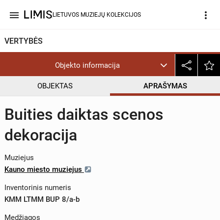
menu
more_vert
LIETUVOS MUZIEJŲ KOLEKCIJOS
VERTYBĖS
Objekto informacija
OBJEKTAS
APRAŠYMAS
Buities daiktas scenos
dekoracija
Muziejus
Kauno miesto muziejus
Inventorinis numeris
KMM LTMM BUP 8/a-b
Medžiagos