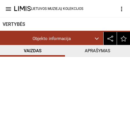
menu
more_vert
LIETUVOS MUZIEJŲ KOLEKCIJOS
VERTYBĖS
Objekto informacija
VAIZDAS
APRAŠYMAS
help_outline
CC BY-NC