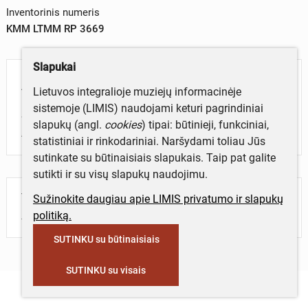
Inventorinis numeris
KMM LTMM RP 3669
Slapukai
Aprašymas
Lietuvos integralioje muziejų informacinėje
sistemoje (LIMIS) naudojami keturi pagrindiniai
Spaudinys. Poetės I. Janonytės eilėraščių knygos
slapukų (angl.
cookies
) tipai: būtinieji, funkciniai,
„Vandens dėlionė“ pristatymo programa. 2003 11 13.
statistiniai ir rinkodariniai. Naršydami toliau Jūs
sutinkate su būtinaisiais slapukais. Taip pat galite
sutikti ir su visų slapukų naudojimu.
Turite daugiau informacijos apie objektą?
Sužinokite daugiau apie LIMIS privatumo ir slapukų
Parašykite mums!
politiką.
SUTINKU su būtinaisiais
SUTINKU su visais