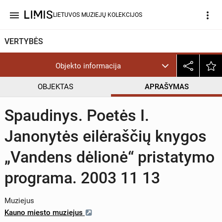
menu
more_vert
LIETUVOS MUZIEJŲ KOLEKCIJOS
VERTYBĖS
Objekto informacija
OBJEKTAS
APRAŠYMAS
Spaudinys. Poetės I.
Janonytės eilėraščių knygos
„Vandens dėlionė“ pristatymo
programa. 2003 11 13
Muziejus
Kauno miesto muziejus