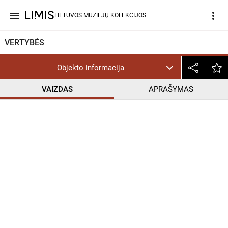
menu
more_vert
LIETUVOS MUZIEJŲ KOLEKCIJOS
VERTYBĖS
Objekto informacija
VAIZDAS
APRAŠYMAS
help_outline
CC BY-NC