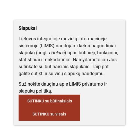
Slapukai
Lietuvos integralioje muziejų informacinėje
sistemoje (LIMIS) naudojami keturi pagrindiniai
slapukų (angl.
cookies
) tipai: būtinieji, funkciniai,
statistiniai ir rinkodariniai. Naršydami toliau Jūs
sutinkate su būtinaisiais slapukais. Taip pat
galite sutikti ir su visų slapukų naudojimu.
Sužinokite daugiau apie LIMIS privatumo ir
slapukų politiką.
SUTINKU su būtinaisiais
SUTINKU su visais