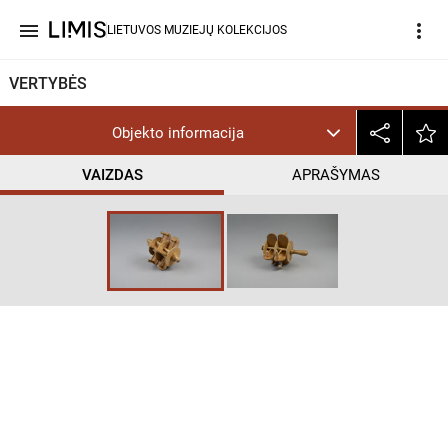
menu
more_vert
LIETUVOS MUZIEJŲ KOLEKCIJOS
VERTYBĖS
Objekto informacija
VAIZDAS
APRAŠYMAS
help_outline
CC BY-NC