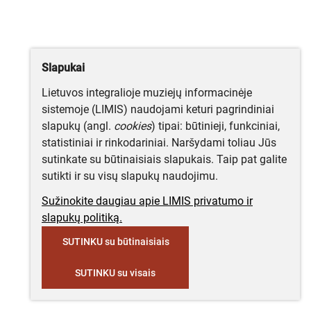
Slapukai
Lietuvos integralioje muziejų informacinėje
sistemoje (LIMIS) naudojami keturi pagrindiniai
slapukų (angl.
cookies
) tipai: būtinieji, funkciniai,
statistiniai ir rinkodariniai. Naršydami toliau Jūs
sutinkate su būtinaisiais slapukais. Taip pat galite
sutikti ir su visų slapukų naudojimu.
Sužinokite daugiau apie LIMIS privatumo ir
slapukų politiką.
SUTINKU su būtinaisiais
SUTINKU su visais