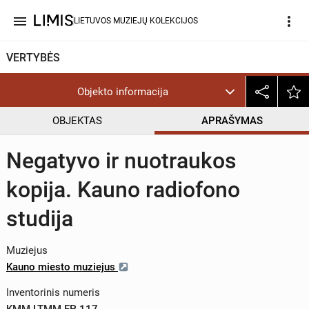
menu
more_vert
LIETUVOS MUZIEJŲ KOLEKCIJOS
VERTYBĖS
Objekto informacija
OBJEKTAS
APRAŠYMAS
Negatyvo ir nuotraukos
kopija. Kauno radiofono
studija
Muziejus
Kauno miesto muziejus
Inventorinis numeris
KMM LTMM FP 117