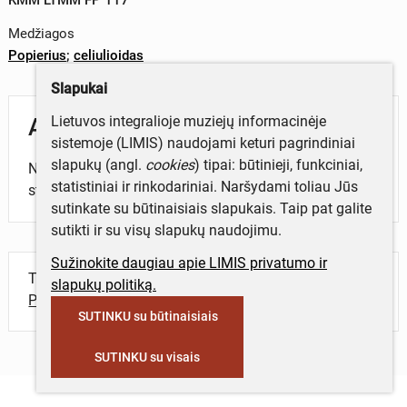
Medžiagos
Popierius
;
celiulioidas
Slapukai
Lietuvos integralioje muziejų informacinėje
Aprašymas
sistemoje (LIMIS) naudojami keturi pagrindiniai
slapukų (angl.
cookies
) tipai: būtinieji, funkciniai,
Negatyvo ir nuotraukos kopija. Kauno radiofono
statistiniai ir rinkodariniai. Naršydami toliau Jūs
studija.
sutinkate su būtinaisiais slapukais. Taip pat galite
sutikti ir su visų slapukų naudojimu.
Sužinokite daugiau apie LIMIS privatumo ir
Turite daugiau informacijos apie objektą?
slapukų politiką.
Parašykite mums!
SUTINKU su būtinaisiais
SUTINKU su visais