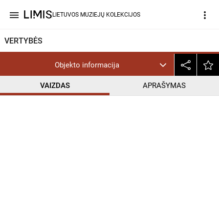
menu
more_vert
LIETUVOS MUZIEJŲ KOLEKCIJOS
VERTYBĖS
Objekto informacija
VAIZDAS
APRAŠYMAS
help_outline
CC BY-NC