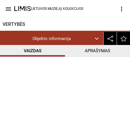
menu
more_vert
LIETUVOS MUZIEJŲ KOLEKCIJOS
VERTYBĖS
Objekto informacija
VAIZDAS
APRAŠYMAS
help_outline
CC BY-NC