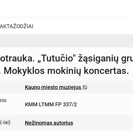
AKTAŽODŽIAI
otrauka. „Tutučio" žąsiganių g
. Mokyklos mokinių koncertas.
s
Kauno miesto muziejus
nis
KMM LTMM FP 337/2
-iai)
Nežinomas autorius