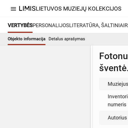
LIETUVOS MUZIEJŲ KOLEKCIJOS
menu
VERTYBĖS
PERSONALIJOS
LITERATŪRA, ŠALTINIAI
R
Objekto informacija
Detalus aprašymas
Fotonu
šventė
Muzieju
Inventori
numeris
Autorius (