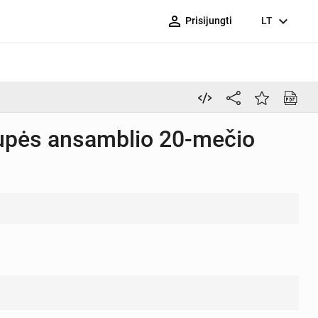
person_outline
expand_more
Prisijungti
LT
rupės ansamblio 20-mečio