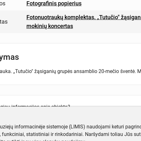
os
Fotografinis popierius
Fotonuotraukų komplektas. „Tutučio" žąsiga
tas
mokinių koncertas
šymas
auka. „Tutučio" žąsiganių grupės ansamblio 20-mečio šventė. 
ugiau informacijos apie objektą?
te mums!
muziejų informacinėje sistemoje (LIMIS) naudojami keturi pagrind
ji, funkciniai, statistiniai ir rinkodariniai. Naršydami toliau Jūs s