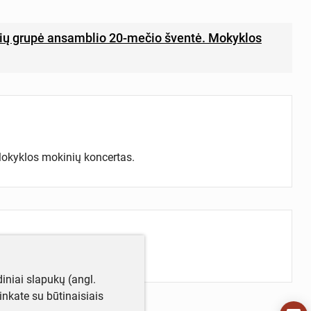
nių grupė ansamblio 20-mečio šventė. Mokyklos
Mokyklos mokinių koncertas.
iniai slapukų (angl.
utinkate su būtinaisiais