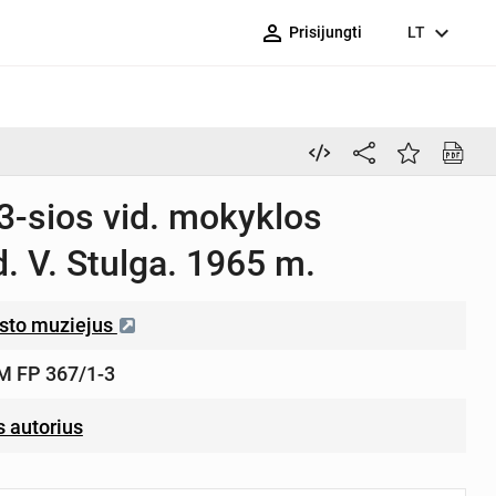
person_outline
expand_more
Prisijungti
LT
3-sios vid. mokyklos
d. V. Stulga. 1965 m.
sto muziejus
 FP 367/1-3
 autorius