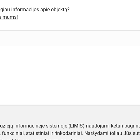
ugiau informacijos apie objektą?
te mums!
muziejų informacinėje sistemoje (LIMIS) naudojami keturi pagrind
ji, funkciniai, statistiniai ir rinkodariniai. Naršydami toliau Jūs s