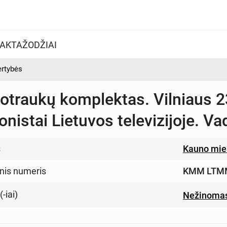
AKTAŽODŽIAI
ertybės
otraukų komplektas. Vilniaus 2
nistai Lietuvos televizijoje. Va
s
Kauno mie
inis numeris
KMM LTMM
-iai)
Nežinomas