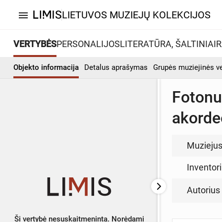
LIETUVOS MUZIEJŲ KOLEKCIJOS
menu
VERTYBĖS
PERSONALIJOS
LITERATŪRA, ŠALTINIAI
R
Objekto informacija
Detalus aprašymas
Grupės muziejinės v
Fotonu
akordeo
Muzieju
Inventor
Autorius (
Ši vertybė nesuskaitmeninta. Norėdami