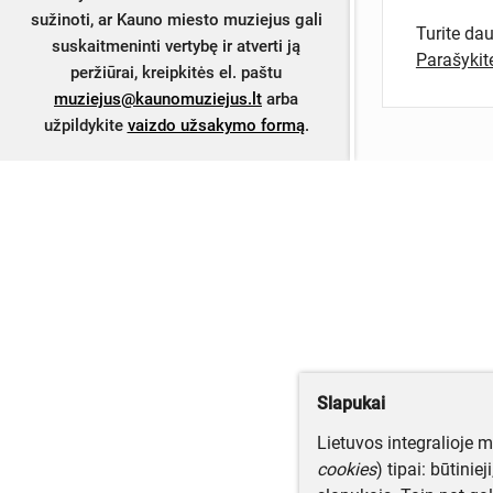
sužinoti, ar Kauno miesto muziejus gali
Turite da
suskaitmeninti vertybę ir atverti ją
Parašyki
peržiūrai, kreipkitės el. paštu
muziejus@kaunomuziejus.lt
arba
užpildykite
vaizdo užsakymo formą
.
Slapukai
Lietuvos integralioje 
cookies
) tipai: būtinie