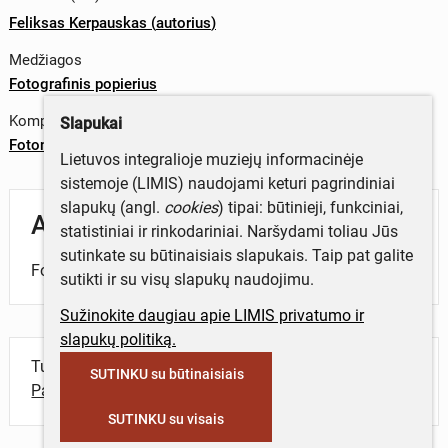
Feliksas Kerpauskas
(
autorius
)
Medžiagos
Fotografinis popierius
Komplektas
Slapukai
Fotonuotraukų komplektas. Šilališkių subatvakaris muziejuje
Lietuvos integralioje muziejų informacinėje
sistemoje (LIMIS) naudojami keturi pagrindiniai
slapukų (angl.
cookies
) tipai: būtinieji, funkciniai,
Aprašymas
statistiniai ir rinkodariniai. Naršydami toliau Jūs
sutinkate su būtinaisiais slapukais. Taip pat galite
Fotonuotrauka. Šilališkių subatvakaris muziejuje.
sutikti ir su visų slapukų naudojimu.
Sužinokite daugiau apie LIMIS privatumo ir
slapukų politiką.
Turite daugiau informacijos apie objektą?
SUTINKU su būtinaisiais
Parašykite mums!
SUTINKU su visais