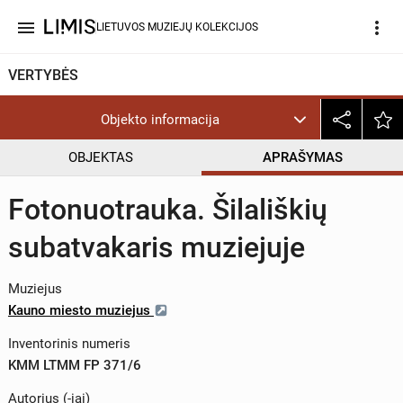
menu
more_vert
LIETUVOS MUZIEJŲ KOLEKCIJOS
VERTYBĖS
Objekto informacija
OBJEKTAS
APRAŠYMAS
Fotonuotrauka. Šilališkių
subatvakaris muziejuje
Muziejus
Kauno miesto muziejus
Inventorinis numeris
KMM LTMM FP 371/6
Autorius (-iai)