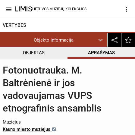
menu
more_vert
LIETUVOS MUZIEJŲ KOLEKCIJOS
VERTYBĖS
Objekto informacija
OBJEKTAS
APRAŠYMAS
Fotonuotrauka. M.
Baltrėnienė ir jos
vadovaujamas VUPS
etnografinis ansamblis
Muziejus
Kauno miesto muziejus