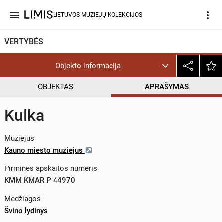
menu
more_vert
LIETUVOS MUZIEJŲ KOLEKCIJOS
VERTYBĖS
Objekto informacija
OBJEKTAS
APRAŠYMAS
Kulka
Muziejus
Kauno miesto muziejus
Pirminės apskaitos numeris
KMM KMAR P 44970
Medžiagos
Švino lydinys