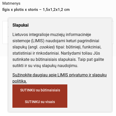
Matmenys
Ilgis x plotis x storis – 1,5x1,2x1,2 cm
Slapukai
Turite daugiau informacijos apie objektą?
Lietuvos integralioje muziejų informacinėje
Parašykite mums!
sistemoje (LIMIS) naudojami keturi pagrindiniai
slapukų (angl.
cookies
) tipai: būtinieji, funkciniai,
statistiniai ir rinkodariniai. Naršydami toliau Jūs
sutinkate su būtinaisiais slapukais. Taip pat galite
sutikti ir su visų slapukų naudojimu.
Sužinokite daugiau apie LIMIS privatumo ir slapukų
politiką.
SUTINKU su būtinaisiais
SUTINKU su visais