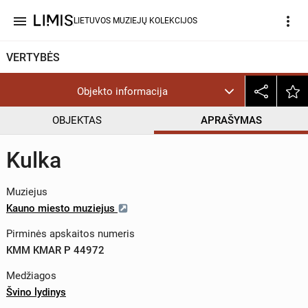
menu
more_vert
LIETUVOS MUZIEJŲ KOLEKCIJOS
VERTYBĖS
Objekto informacija
OBJEKTAS
APRAŠYMAS
Kulka
Muziejus
Kauno miesto muziejus
Pirminės apskaitos numeris
KMM KMAR P 44972
Medžiagos
Švino lydinys