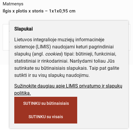
Matmenys
Ilgis x plotis x storis – 1x1x0,95 cm
Slapukai
Turite daugiau informacijos apie objektą?
Lietuvos integralioje muziejų informacinėje
Parašykite mums!
sistemoje (LIMIS) naudojami keturi pagrindiniai
slapukų (angl.
cookies
) tipai: būtinieji, funkciniai,
statistiniai ir rinkodariniai. Naršydami toliau Jūs
sutinkate su būtinaisiais slapukais. Taip pat galite
sutikti ir su visų slapukų naudojimu.
Sužinokite daugiau apie LIMIS privatumo ir slapukų
politiką.
SUTINKU su būtinaisiais
SUTINKU su visais