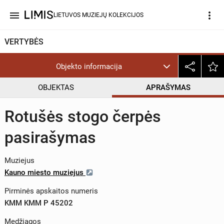
menu
more_vert
LIETUVOS MUZIEJŲ KOLEKCIJOS
VERTYBĖS
Objekto informacija
OBJEKTAS
APRAŠYMAS
Rotušės stogo čerpės
pasirašymas
Muziejus
Kauno miesto muziejus
Pirminės apskaitos numeris
KMM KMM P 45202
Medžiagos