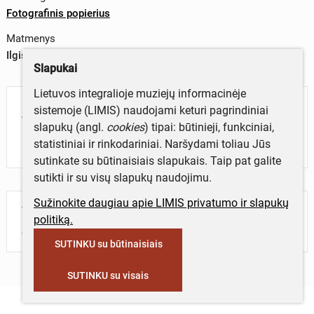
Fotografinis popierius
Matmenys
Ilgis x plotis – 10,1x15,1 cm
Slapukai
Lietuvos integralioje muziejų informacinėje
Aprašymas
sistemoje (LIMIS) naudojami keturi pagrindiniai
slapukų (angl.
cookies
) tipai: būtinieji, funkciniai,
Rotušės stogo čerpės pasirašymas.
statistiniai ir rinkodariniai. Naršydami toliau Jūs
sutinkate su būtinaisiais slapukais. Taip pat galite
sutikti ir su visų slapukų naudojimu.
Sužinokite daugiau apie LIMIS privatumo ir slapukų
Turite daugiau informacijos apie objektą?
politiką.
Parašykite mums!
SUTINKU su būtinaisiais
SUTINKU su visais