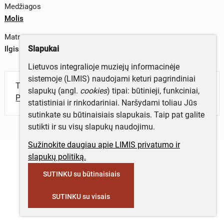
Medžiagos
Molis
Matmenys
Slapukai
Ilgis x plotis x storis – 3,1 x 3 x 0,9 cm
Lietuvos integralioje muziejų informacinėje
sistemoje (LIMIS) naudojami keturi pagrindiniai
Turite daugiau informacijos apie objektą?
slapukų (angl.
cookies
) tipai: būtinieji, funkciniai,
Parašykite mums!
statistiniai ir rinkodariniai. Naršydami toliau Jūs
sutinkate su būtinaisiais slapukais. Taip pat galite
sutikti ir su visų slapukų naudojimu.
Sužinokite daugiau apie LIMIS privatumo ir
slapukų politiką.
SUTINKU su būtinaisiais
SUTINKU su visais