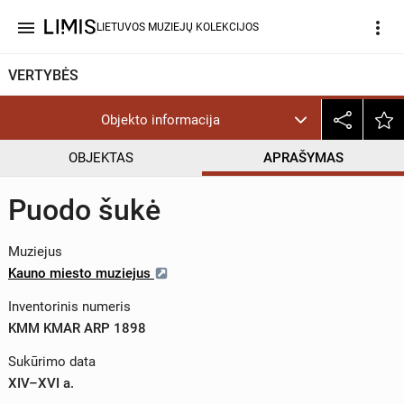
menu
more_vert
LIETUVOS MUZIEJŲ KOLEKCIJOS
VERTYBĖS
Objekto informacija
OBJEKTAS
APRAŠYMAS
Puodo šukė
Muziejus
Kauno miesto muziejus
Inventorinis numeris
KMM KMAR ARP 1898
Sukūrimo data
XIV–XVI a.