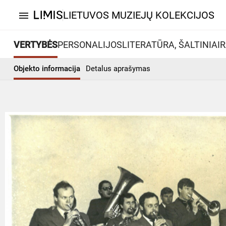
LIETUVOS MUZIEJŲ KOLEKCIJOS
menu
VERTYBĖS
PERSONALIJOS
LITERATŪRA, ŠALTINIAI
R
Objekto informacija
Detalus aprašymas