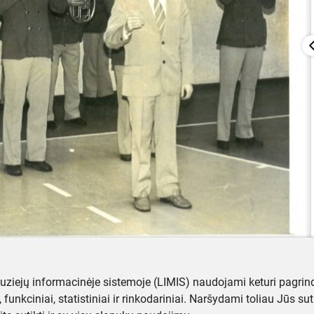
muziejų informacinėje sistemoje (LIMIS) naudojami keturi pagrind
ji, funkciniai, statistiniai ir rinkodariniai. Naršydami toliau Jūs s