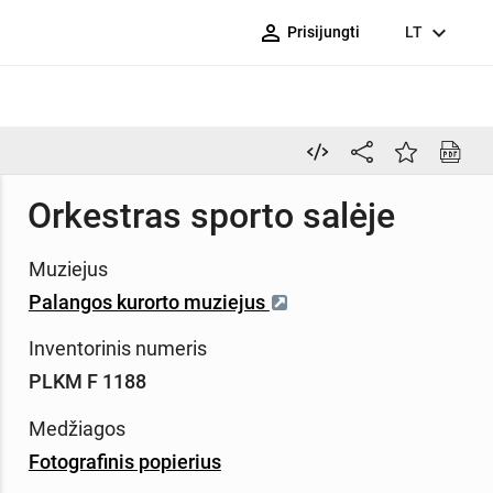
person_outline
expand_more
Prisijungti
LT
Orkestras sporto salėje
Muziejus
Palangos kurorto muziejus
Inventorinis numeris
PLKM F 1188
Medžiagos
Fotografinis popierius