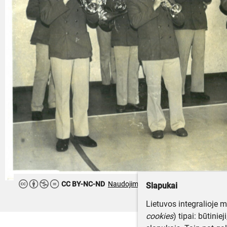
CC BY-NC-ND
Naudojimo teisės ribojamos
Slapukai
Lietuvos integralioje 
cookies
) tipai: būtinie