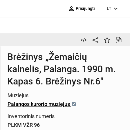
person_outline
expand_more
Prisijungti
LT
Brėžinys „Žemaičių
kalnelis, Palanga. 1990 m.
Kapas 6. Brėžinys Nr.6"
Muziejus
Palangos kurorto muziejus
Inventorinis numeris
PLKM VŽR 96