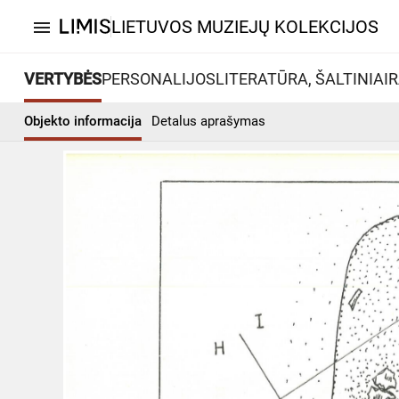
LIETUVOS MUZIEJŲ KOLEKCIJOS
menu
VERTYBĖS
PERSONALIJOS
LITERATŪRA, ŠALTINIAI
R
Objekto informacija
Detalus aprašymas