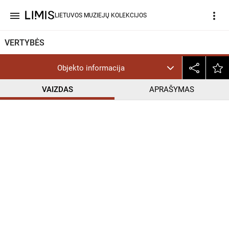
menu
more_vert
LIETUVOS MUZIEJŲ KOLEKCIJOS
VERTYBĖS
Objekto informacija
VAIZDAS
APRAŠYMAS
help_outline
CC BY-NC-ND