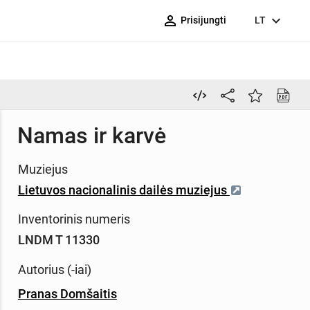
person_outline
expand_more
Prisijungti
LT
Namas ir karvė
Muziejus
Lietuvos nacionalinis dailės muziejus
Inventorinis numeris
LNDM T 11330
Autorius (-iai)
Pranas Domšaitis