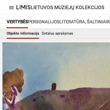
LIETUVOS MUZIEJŲ KOLEKCIJOS
menu
VERTYBĖS
PERSONALIJOS
LITERATŪRA, ŠALTINIAI
R
Objekto informacija
Detalus aprašymas