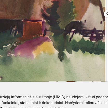
muziejų informacinėje sistemoje (LIMIS) naudojami keturi pagrind
ji, funkciniai, statistiniai ir rinkodariniai. Naršydami toliau Jūs s