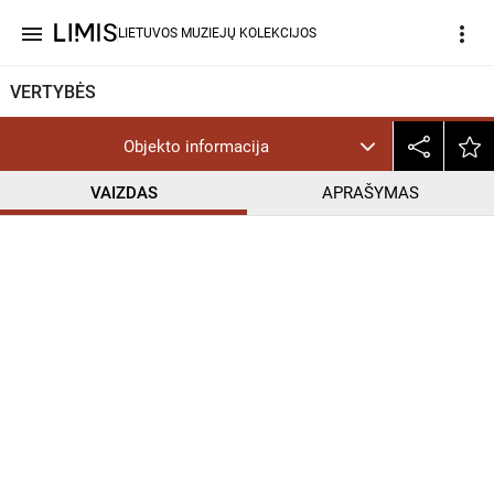
menu
more_vert
LIETUVOS MUZIEJŲ KOLEKCIJOS
VERTYBĖS
Objekto informacija
VAIZDAS
APRAŠYMAS