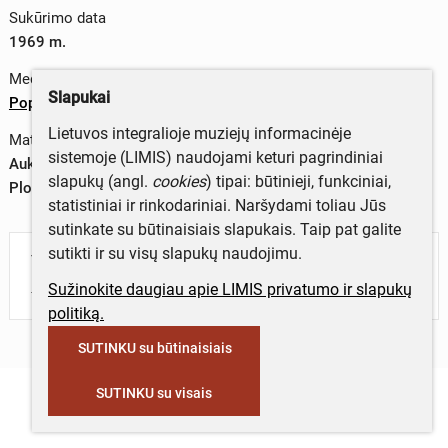
Sukūrimo data
1969 m.
Medžiagos
Slapukai
Popierius
Lietuvos integralioje muziejų informacinėje
Matmenys
sistemoje (LIMIS) naudojami keturi pagrindiniai
Aukštis – 18 cm
slapukų (angl.
cookies
) tipai: būtinieji, funkciniai,
Plotis – 12 cm
statistiniai ir rinkodariniai. Naršydami toliau Jūs
sutinkate su būtinaisiais slapukais. Taip pat galite
sutikti ir su visų slapukų naudojimu.
Turite daugiau informacijos apie objektą?
Parašykite mums!
Sužinokite daugiau apie LIMIS privatumo ir slapukų
politiką.
SUTINKU su būtinaisiais
SUTINKU su visais