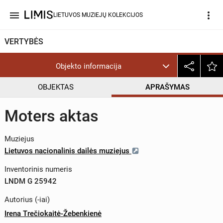
menu
more_vert
LIETUVOS MUZIEJŲ KOLEKCIJOS
VERTYBĖS
Objekto informacija
OBJEKTAS
APRAŠYMAS
Moters aktas
Muziejus
Lietuvos nacionalinis dailės muziejus
Inventorinis numeris
LNDM G 25942
Autorius (-iai)
Irena Trečiokaitė-Žebenkienė