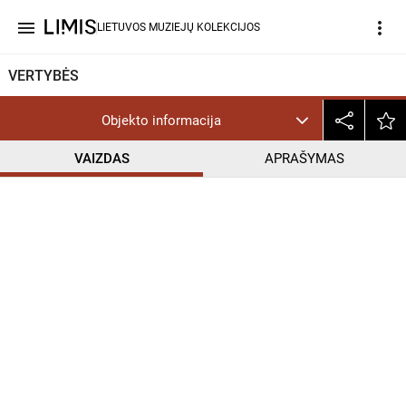
menu
more_vert
LIETUVOS MUZIEJŲ KOLEKCIJOS
VERTYBĖS
Objekto informacija
VAIZDAS
APRAŠYMAS
help_outline
CC BY-NC-ND