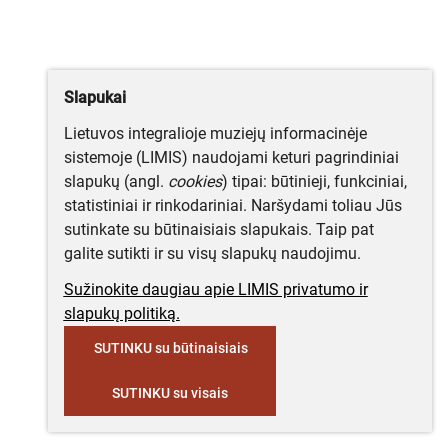
Slapukai
Lietuvos integralioje muziejų informacinėje
sistemoje (LIMIS) naudojami keturi pagrindiniai
slapukų (angl.
cookies
) tipai: būtinieji, funkciniai,
statistiniai ir rinkodariniai. Naršydami toliau Jūs
sutinkate su būtinaisiais slapukais. Taip pat
galite sutikti ir su visų slapukų naudojimu.
Sužinokite daugiau apie LIMIS privatumo ir
slapukų politiką.
SUTINKU su būtinaisiais
SUTINKU su visais