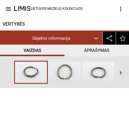
menu
more_vert
LIETUVOS MUZIEJŲ KOLEKCIJOS
VERTYBĖS
Objekto informacija
VAIZDAS
APRAŠYMAS
help_outline
PD
keyboard_arrow_right