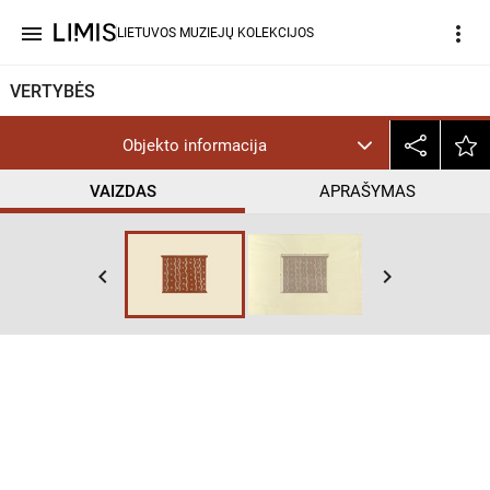
menu
more_vert
LIETUVOS MUZIEJŲ KOLEKCIJOS
VERTYBĖS
Objekto informacija
VAIZDAS
APRAŠYMAS
keyboard_arrow_left
keyboard_arrow_right