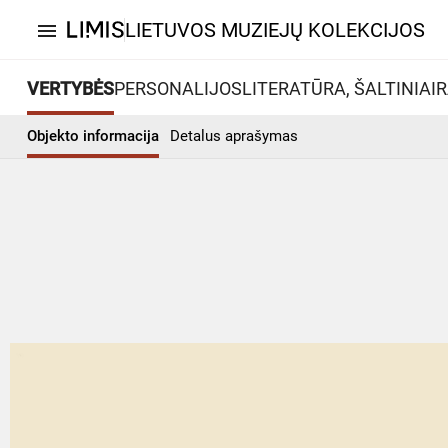
LIETUVOS MUZIEJŲ KOLEKCIJOS
menu
VERTYBĖS
PERSONALIJOS
LITERATŪRA, ŠALTINIAI
R
Objekto informacija
Detalus aprašymas