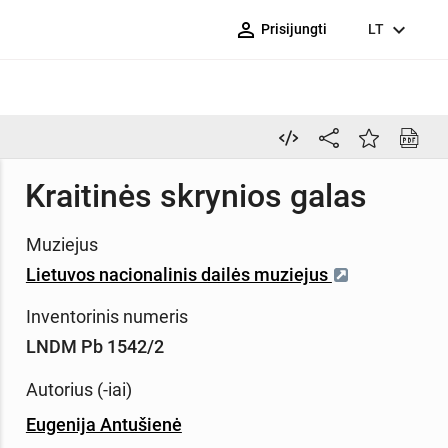
person_outline
expand_more
Prisijungti
LT
Kraitinės skrynios galas
Muziejus
Lietuvos nacionalinis dailės muziejus
Inventorinis numeris
LNDM Pb 1542/2
Autorius (-iai)
Eugenija Antušienė