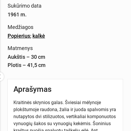
Sukūrimo data
1961 m.
Medžiagos
Popierius
;
kalkė
Matmenys
Aukštis – 30 cm
Plotis – 41,5 cm
Aprašymas
Kraitinės skrynios galas. Šviesiai mėlynoje
plokštumoje raudona, žalia ir juoda spalvomis yra
nutapytos dvi stilizuotos, vertikaliai komponuotos
vynuogių šakos su vynuogių kekėmis. Šoninius
kraštus puošia spalvotų taškelių eilė. Ant